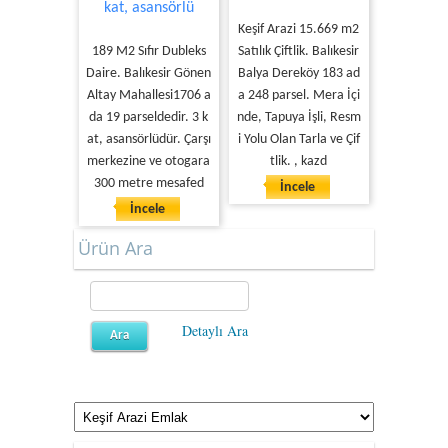
kat, asansörlü
Keşif Arazi 15.669 m2
189 M2 Sıfır Dubleks
Satılık Çiftlik. Balıkesir
Daire. Balıkesir Gönen
Balya Dereköy 183 ad
Altay Mahallesi1706 a
a 248 parsel. Mera İçi
da 19 parseldedir. 3 k
nde, Tapuya İşli, Resm
at, asansörlüdür. Çarşı
i Yolu Olan Tarla ve Çif
merkezine ve otogara
tlik. , kazd
300 metre mesafed
İncele
İncele
Ürün Ara
Detaylı Ara