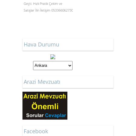
Geçti. Hızlı Pratik Çekim ve
Satışlar İlin İletişim 053366062730
Hava Durumu
Arazi Mevzuatı
Facebook