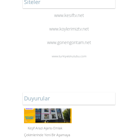
Siteler
www.kesiftv.net
www.koylerimiztv.net
www.gonengontam.net
www.turkiyeiskulubu.com
Duyurular
Keşif Arazi Ajansı Emlak
Çekimlerinde Yeni Bir Aşamaya