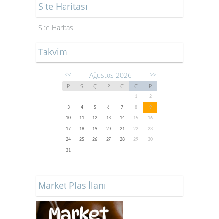
Site Haritası
Site Haritası
Takvim
Ağustos 2026
<<
>>
P
S
Ç
P
C
C
P
1
2
3
4
5
6
7
8
9
10
11
12
13
14
15
16
17
18
19
20
21
22
23
24
25
26
27
28
29
30
31
Market Plas İlanı