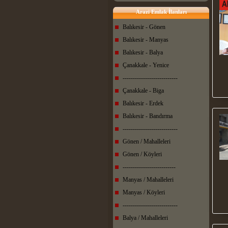
Arazi Emlak İlanları
Balıkesir - Gönen
Balıkesir - Manyas
Balıkesir - Balya
Çanakkale - Yenice
---------------------------
Çanakkale - Biga
Balıkesir - Erdek
Balıkesir - Bandırma
---------------------------
Gönen / Mahalleleri
Gönen / Köyleri
--------------------------
Manyas / Mahalleleri
Manyas / Köyleri
---------------------------
Balya / Mahalleleri