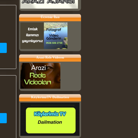
Ücretsiz İlan
Arazi Rels Videosu
KöylerimzTV Dailmation