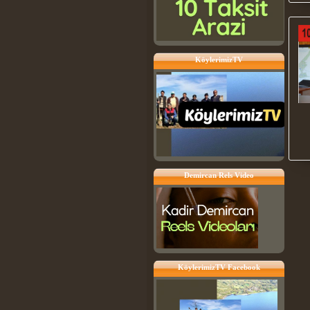
KöylerimizTV
Demircan Rels Video
KöylerimizTV Facebook