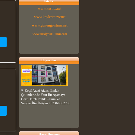
Siteler
www.kesiftv.net
www.koylerimiztv.net
www.gonengontam.net
www.turkiyeiskulubu.com
Duyurular
Keşif Arazi Ajansı Emlak
Çekimlerinde Yeni Bir Aşamaya
Geçti. Hızlı Pratik Çekim ve
Satışlar İlin İletişim 053366062730
Hava Durumu