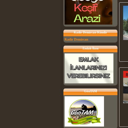
Kadir Demircan Kimdir
Kadir Demircan
Emlak İlanı
GönTAM