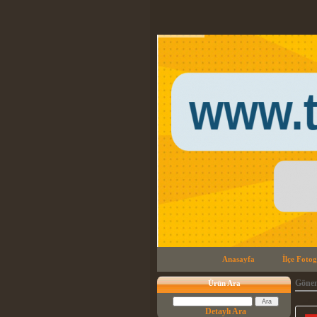
Anasayfa
İlçe Fotog
Gönen
Ürün Ara
Detaylı Ara