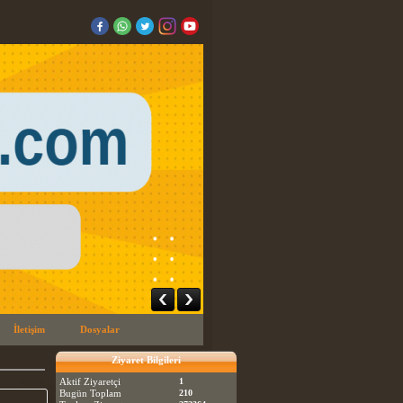
İletişim
Dosyalar
Ziyaret Bilgileri
Aktif Ziyaretçi
1
Bugün Toplam
210