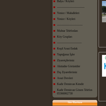
Balya / Köyleri
-----------------------------
Yenice / Mahalleleri
Yenice / Köyleri
---------------------------
Muhtar Telefonları
Köy Grupları
--------------------------
Keşif Arazi Emlak
Yaptığımız İşler
Ziyaretçilerimiz
Aktüalite Görüntüler
Dış Ziyaretlerimiz
Arazi Dersleri
Kadir Demircan Kimdir
Kadir Demircan Gönen Telefon
05366062730
Site Haritası