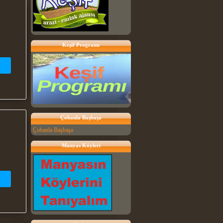
Keşif Programı
Çobanla Başbaşa
Çobanla Başbaşa
Manyas Köyleri