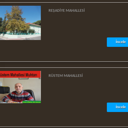
REŞADIYE MAHALLESI
İncele
RÜSTEM MAHALLESI
İncele