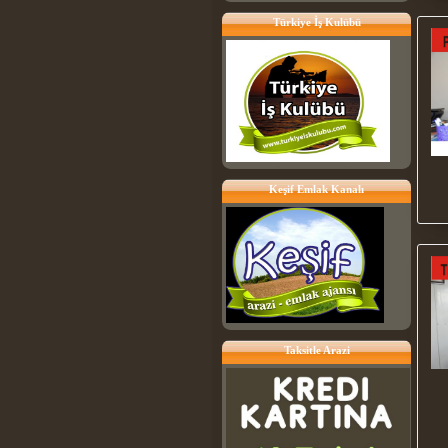
Türkiye İş Kulübü
Keşif Emlak Kanalı
Taksitle Arazi