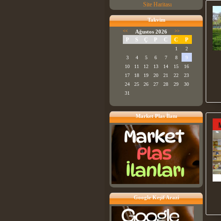
Site Haritası
Takvim
<<
Ağustos 2026
>>
P
S
Ç
P
C
C
P
1
2
3
4
5
6
7
8
9
10
11
12
13
14
15
16
17
18
19
20
21
22
23
24
25
26
27
28
29
30
31
Market Plas İlanı
Google Keşif Arazi