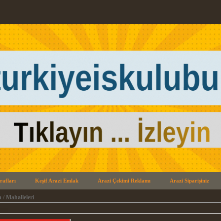
rafları
Keşif Arazi Emlak
Arazi Çekimi Reklamı
Arazi Siparişiniz
 / Mahalleleri