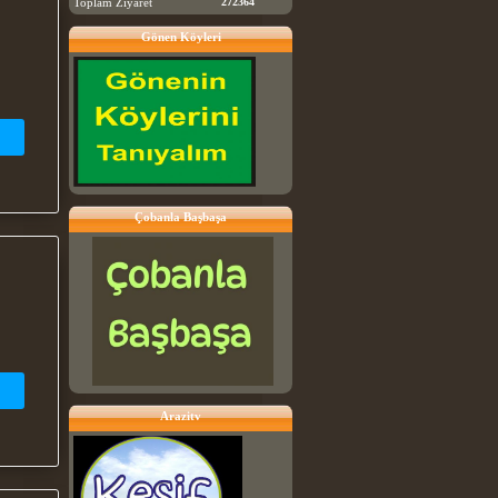
Toplam Ziyaret
272364
Gönen Köyleri
Çobanla Başbaşa
Arazitv