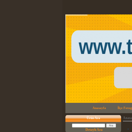
Anasayfa
İlçe Fotog
Anasa
Ürün Ara
.
Detaylı Ara