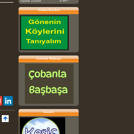
Toplam Ziyaret
271977
Gönen Köyleri
Çobanla Başbaşa
Gmail
LinkedIn
Arazitv