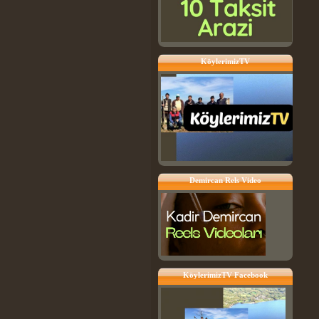
KöylerimizTV
Demircan Rels Video
KöylerimizTV Facebook