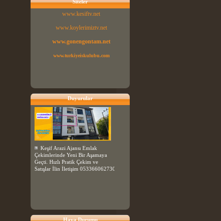
Siteler
www.kesiftv.net
www.koylerimiztv.net
www.gonengontam.net
www.turkiyeiskulubu.com
Duyurular
Keşif Arazi Ajansı Emlak
Çekimlerinde Yeni Bir Aşamaya
Geçti. Hızlı Pratik Çekim ve
Satışlar İlin İletişim 053366062730
Hava Durumu