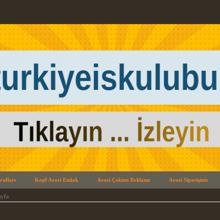
rafları
Keşif Arazi Emlak
Arazi Çekimi Reklamı
Arazi Siparişiniz
yfa