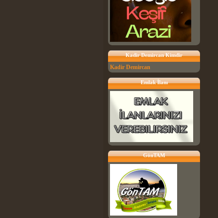
Kadir Demircan Kimdir
Kadir Demircan
Emlak İlanı
GönTAM