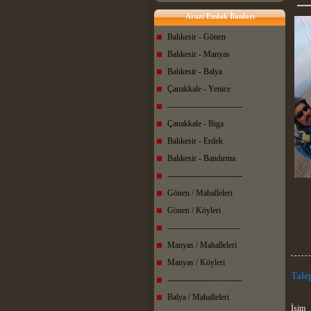
Arazi Emlak İlanları
Balıkesir - Gönen
Balıkesir - Manyas
Balıkesir - Balya
Çanakkale - Yenice
---------------------------
Çanakkale - Biga
Balıkesir - Erdek
Balıkesir - Bandırma
---------------------------
Gönen / Mahalleleri
Gönen / Köyleri
--------------------------
Manyas / Mahalleleri
Manyas / Köyleri
Tale
---------------------------
Balya / Mahalleleri
İsim