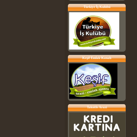
Türkiye İş Kulübü
Keşif Emlak Kanalı
Taksitle Arazi