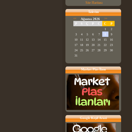
Site Haritası
Takvim
<<
Ağustos 2026
>>
P
S
Ç
P
C
C
P
1
2
3
4
5
6
7
8
9
10
11
12
13
14
15
16
17
18
19
20
21
22
23
24
25
26
27
28
29
30
31
Market Plas İlanı
Google Keşif Arazi