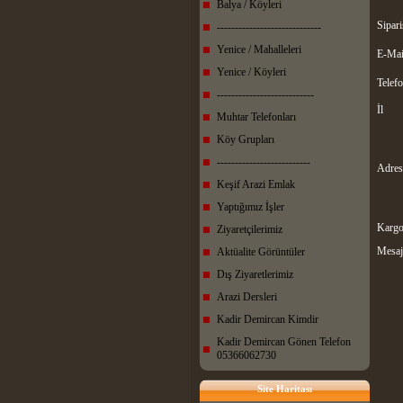
Balya / Köyleri
Sipari
-----------------------------
Yenice / Mahalleleri
E-Mai
Yenice / Köyleri
Telef
---------------------------
İl
Muhtar Telefonları
Köy Grupları
--------------------------
Adres
Keşif Arazi Emlak
Yaptığımız İşler
Kargo
Ziyaretçilerimiz
Mesaj
Aktüalite Görüntüler
Dış Ziyaretlerimiz
Arazi Dersleri
Kadir Demircan Kimdir
Kadir Demircan Gönen Telefon
05366062730
Site Haritası