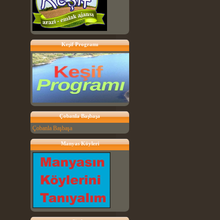
Keşif Programı
Çobanla Başbaşa
Çobanla Başbaşa
Manyas Köyleri