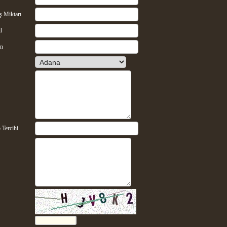
ş Miktarı
l
on
 Tercihi