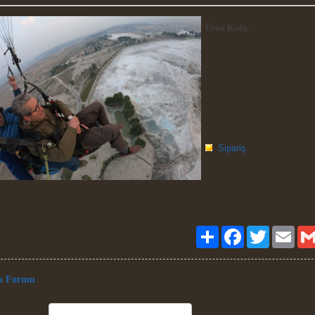
Ürün Kodu :
.
Sipariş
Paylaş
Facebook
Twitter
Email
p Formu