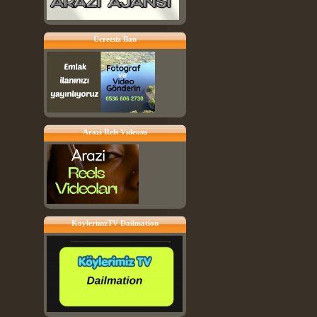
Ücretsiz İlan
Arazi Rels Videosu
KöylerimzTV Dailmation