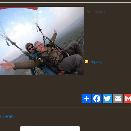
Ürün Kodu :
.
Sipariş
Paylaş
Facebook
Twitter
Email
p Formu