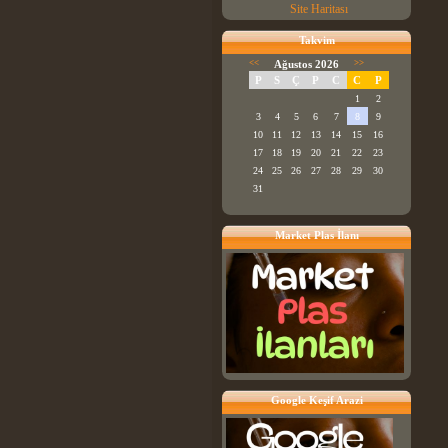
Site Haritası
Takvim
<<
Ağustos 2026
>>
P
S
Ç
P
C
C
P
1
2
3
4
5
6
7
8
9
10
11
12
13
14
15
16
17
18
19
20
21
22
23
24
25
26
27
28
29
30
31
Market Plas İlanı
Google Keşif Arazi