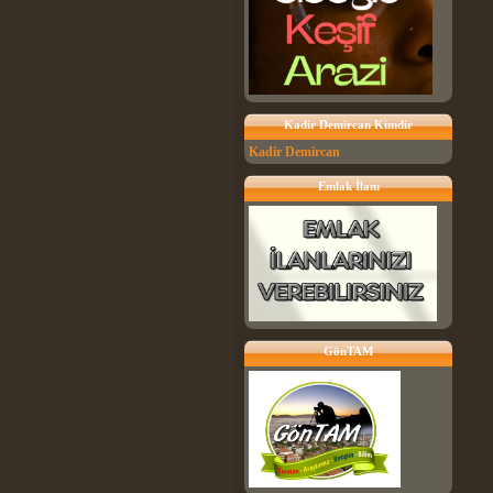
Kadir Demircan Kimdir
Kadir Demircan
Emlak İlanı
GönTAM