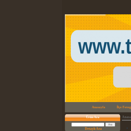
Anasayfa
İlçe Fotog
Anasa
Ürün Ara
.
Detaylı Ara