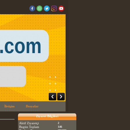
İletişim
Dosyalar
Ziyaret Bilgileri
Aktif Ziyaretçi
2
Bugün Toplam
146