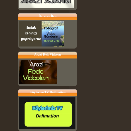
Ücretsiz İlan
Arazi Rels Videosu
KöylerimzTV Dailmation