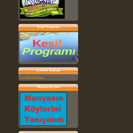
Keşif Programı
Çobanla Başbaşa
Çobanla Başbaşa
Manyas Köyleri