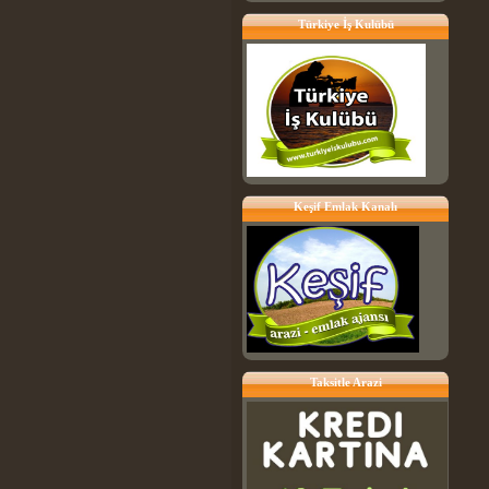
Türkiye İş Kulübü
Keşif Emlak Kanalı
Taksitle Arazi