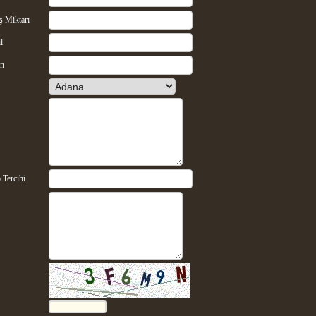
ş Miktarı
l
on
 Tercihi