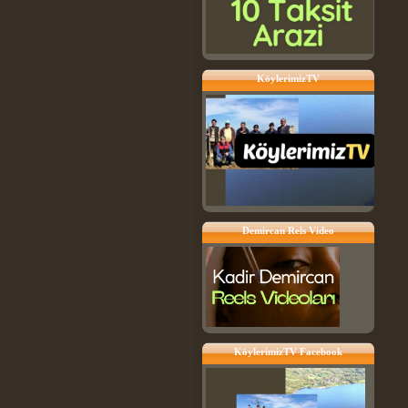
KöylerimizTV
Demircan Rels Video
KöylerimizTV Facebook