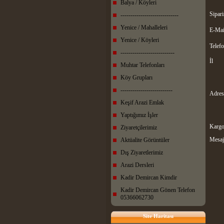
Balya / Köyleri
Sipari
-----------------------------
Yenice / Mahalleleri
E-Mai
Yenice / Köyleri
Telef
---------------------------
İl
Muhtar Telefonları
Köy Grupları
--------------------------
Adres
Keşif Arazi Emlak
Yaptığımız İşler
Kargo
Ziyaretçilerimiz
Mesaj
Aktüalite Görüntüler
Dış Ziyaretlerimiz
Arazi Dersleri
Kadir Demircan Kimdir
Kadir Demircan Gönen Telefon
05366062730
Site Haritası