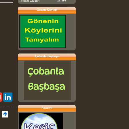
Toplam Ziyaret
271880
Gönen Köyleri
Çobanla Başbaşa
Gmail
LinkedIn
Arazitv