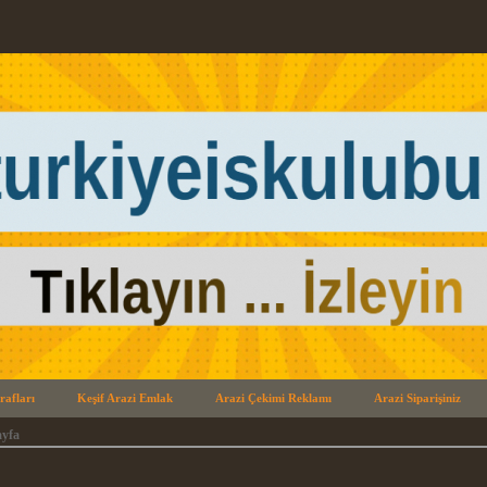
rafları
Keşif Arazi Emlak
Arazi Çekimi Reklamı
Arazi Siparişiniz
yfa